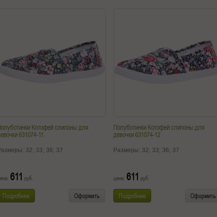
Полуботинки Котофей слипоны для
Полуботинки Котофей слипоны для
евочки 631074-11
девочки 631074-12
Размеры:
32;
33;
36;
37
Размеры:
32;
33;
36;
37
611
611
ена:
руб.
цена:
руб.
Подробнее
Оформить
Подробнее
Оформить