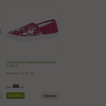
Полуботинки Котофей слипоны женские
741055-11
Размеры:
35;
36;
40
668
цена:
руб.
Подробнее
Оформить