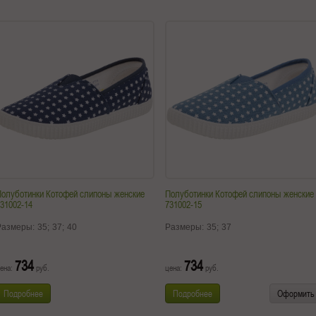
Полуботинки Котофей слипоны женские
Полуботинки Котофей слипоны женские
31002-14
731002-15
Размеры:
35;
37;
40
Размеры:
35;
37
734
734
ена:
руб.
цена:
руб.
Подробнее
Подробнее
Оформить