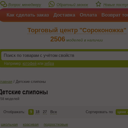
Вопрос менеджеру
Обратный звонок
Новые поступ
Как сделать заказ
Доставка
Оплата
Возврат то
Торговый центр "Сороконожка"
2506
моделей в наличии
Например:
котофей
или
зебра
Главная
/
Детские слипоны
Детские слипоны
58 моделей
Отображать:
9
18
27
Все
Сортировать по
цене
школьная
красивая
подростковые