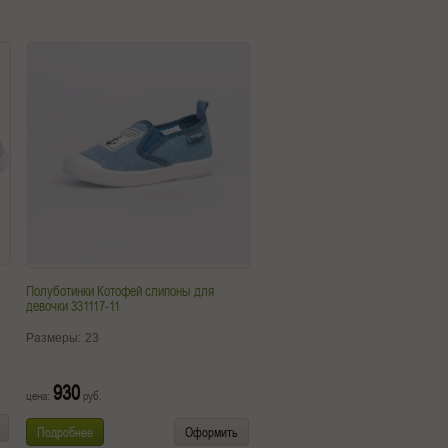
Полуботинки Котофей слипоны для
девочки 331117-11
Размеры:
23
930
цена:
руб.
Подробнее
Оформить