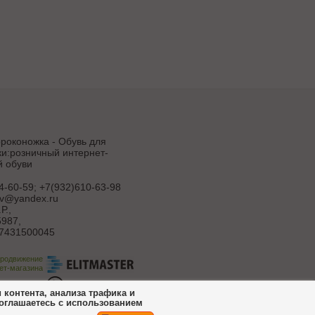
роконожка - Обувь для
и:розничный интернет-
й обуви
4-60-59; +7(932)610-63-98
uv@yandex.ru
Р.
,
987,
7431500045
продвижение
ет-магазина
ботка сайта
контента, анализа трафика и
соглашаетесь с использованием