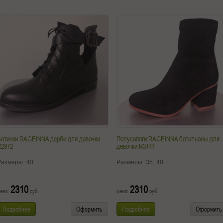
Ботинки RAGEINNA дерби для девочки
Полусапоги RAGEINNA ботильоны для
R2972
девочки R3144
Размеры:
40
Размеры:
35;
40
2310
2310
ена:
руб.
цена:
руб.
Подробнее
Оформить
Подробнее
Оформить