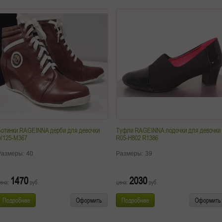
Ботинки RAGEINNA дерби для девочки
Туфли RAGEINNA лодочки для девочки
W125-M367
R05-H802 R1386
Размеры:
40
Размеры:
39
1470
2030
ена:
руб.
цена:
руб.
Подробнее
Оформить
Подробнее
Оформить