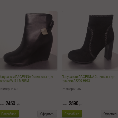
Полусапоги RAGEINNA ботильоны для
Полусапоги RAGEINNA ботильоны для
девочки W171-M353M
девочки A3200-H913
Размеры:
40
Размеры:
36
2450
2590
ена:
руб.
цена:
руб.
Подробнее
Оформить
Подробнее
Оформить