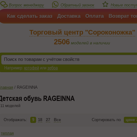
Вопрос менеджеру
Обратный звонок
Новые посту
Как сделать заказ
Доставка
Оплата
Возврат то
Торговый центр "Сороконожка"
2506
моделей в наличии
Например:
котофей
или
зебра
Главная
/
RAGEINNA
Детская обувь RAGEINNA
11 моделей
Отображать:
9
18
27
Все
Сортировать по
цене
теплая