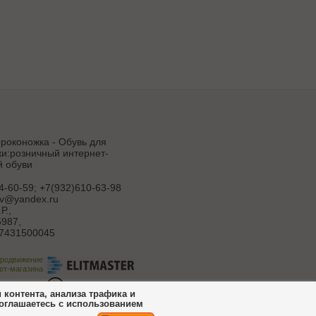
роконожка - Обувь для
и:розничный интернет-
й обуви
4-60-59; +7(932)610-63-98
uv@yandex.ru
Р.
,
987,
7431500045
продвижение
ет-магазина
ботка сайта
контента, анализа трафика и
соглашаетесь с использованием