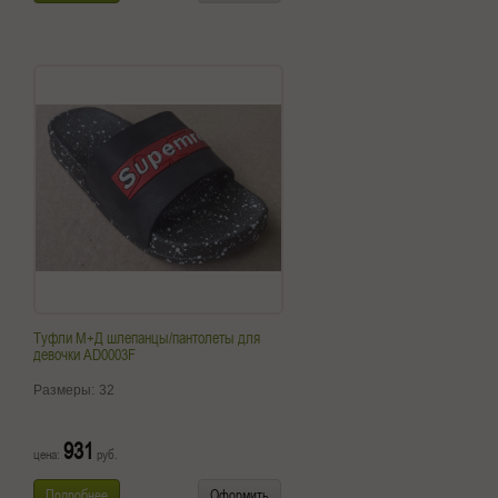
Туфли М+Д шлепанцы/пантолеты для
девочки AD0003F
Размеры:
32
931
цена:
руб.
Подробнее
Оформить