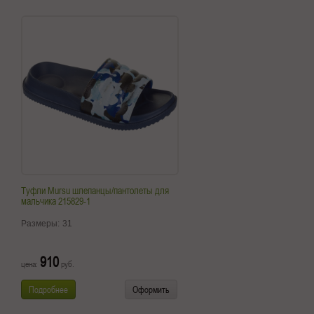
Туфли Mursu шлепанцы/пантолеты для
мальчика 215829-1
Размеры:
31
910
цена:
руб.
Подробнее
Оформить