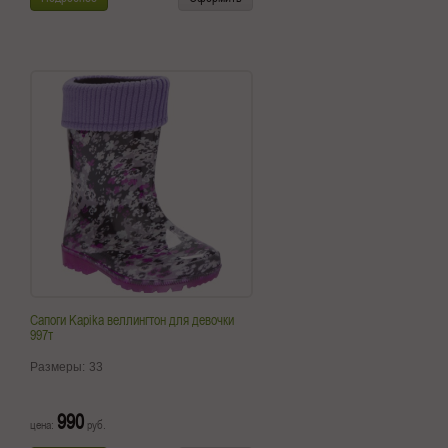
Сапоги Kapika веллингтон для девочки
997т
Размеры:
33
990
цена:
руб.