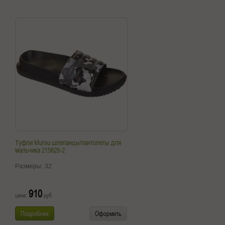
Туфли Mursu шлепанцы/пантолеты для
мальчика 215829-2
Размеры:
32
910
цена:
руб.
Подробнее
Оформить