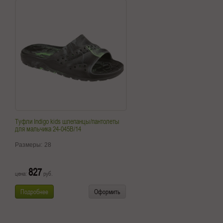
Туфли Indigo kids шлепанцы/пантолеты
для мальчика 24-045B/14
Размеры:
28
827
цена:
руб.
Подробнее
Оформить