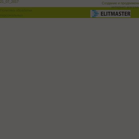
21_07_2017
Создание и продвижен
интернет-магази
Политика обработки
персональных
данных
Поддержка и доработка сай