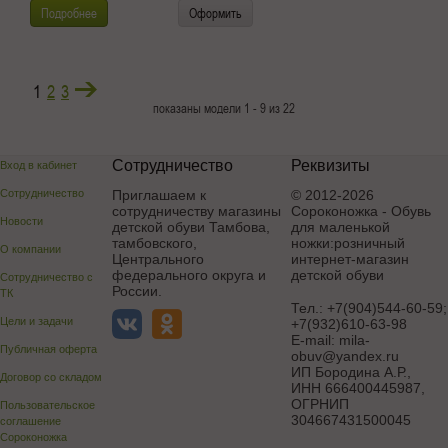
Подробнее
Оформить
1
2
3
показаны модели 1 - 9 из 22
Сотрудничество
Реквизиты
Вход в кабинет
Сотрудничество
Приглашаем к
© 2012-2026
сотрудничеству магазины
Сороконожка - Обувь
Новости
детской обуви Тамбова,
для маленькой
тамбовского,
ножки:розничный
О компании
Центрального
интернет-магазин
федерального округа и
детской обуви
Сотрудничество с
России.
ТК
Тел.:
+7(904)544-60-59;
Цели и задачи
+7(932)610-63-98
E-mail:
mila-
Публичная оферта
obuv@yandex.ru
ИП Бородина А.Р.
,
Договор со складом
ИНН 666400445987,
ОГРНИП
Пользовательское
304667431500045
соглашение
Сороконожка