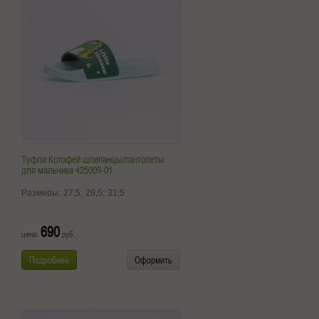
Туфли Котофей шлепанцы/пантолеты
для мальчика 425009-01
Размеры:
27,5;
29,5;
31,5
690
цена:
руб.
Подробнее
Оформить