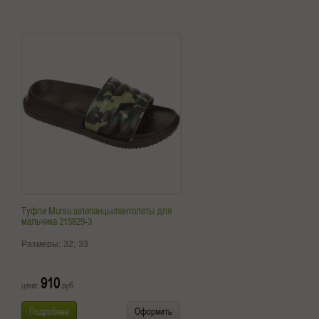
Туфли Mursu шлепанцы/пантолеты для
мальчика 215829-3
Размеры:
32;
33
910
цена:
руб.
Подробнее
Оформить