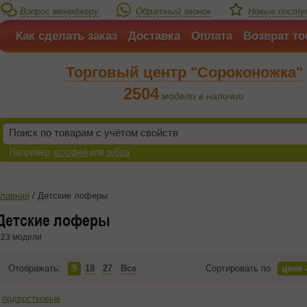
Вопрос менеджеру
Обратный звонок
Новые поступ
Как сделать заказ
Доставка
Оплата
Возврат то
Торговый центр "Сороконожка"
2504
модели в наличии
Например:
котофей
или
зебра
Главная
/
Детские лоферы
Детские лоферы
23 модели
Отображать:
9
18
27
Все
Сортировать по
цене
подростковые