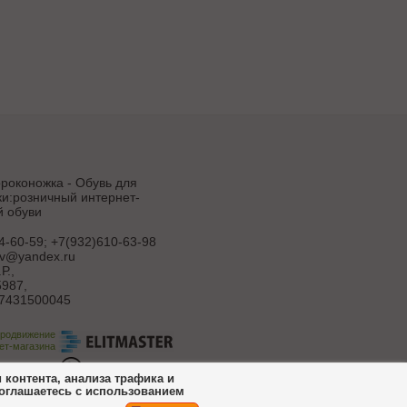
роконожка - Обувь для
и:розничный интернет-
й обуви
4-60-59; +7(932)610-63-98
uv@yandex.ru
Р.
,
987,
7431500045
продвижение
ет-магазина
ботка сайта
контента, анализа трафика и
соглашаетесь с использованием