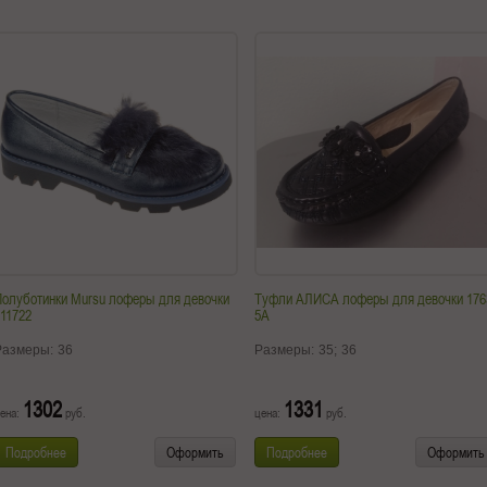
Полуботинки Mursu лоферы для девочки
Туфли АЛИСА лоферы для девочки 176
11722
5A
Размеры:
36
Размеры:
35;
36
1302
1331
ена:
руб.
цена:
руб.
Подробнее
Оформить
Подробнее
Оформить