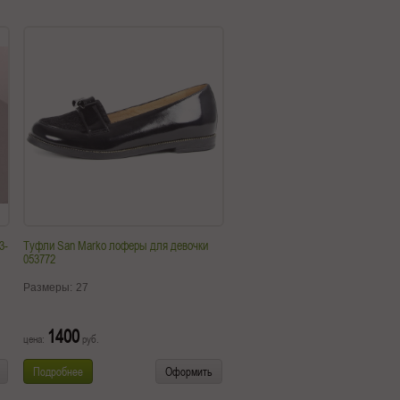
3-
Туфли San Marko лоферы для девочки
053772
Размеры:
27
1400
цена:
руб.
Подробнее
Оформить