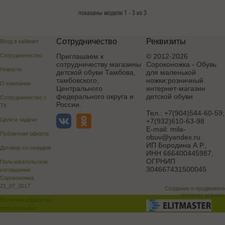
показаны модели 1 - 3 из 3
Сотрудничество
Реквизиты
Вход в кабинет
Сотрудничество
Приглашаем к
© 2012-2026
сотрудничеству магазины
Сороконожка - Обувь
Новости
детской обуви Тамбова,
для маленькой
тамбовского,
ножки:розничный
О компании
Центрального
интернет-магазин
федерального округа и
детской обуви
Сотрудничество с
России.
ТК
Тел.:
+7(904)544-60-59;
Цели и задачи
+7(932)610-63-98
E-mail:
mila-
Публичная оферта
obuv@yandex.ru
ИП Бородина А.Р.
,
Договор со складом
ИНН 666400445987,
ОГРНИП
Пользовательское
304667431500045
соглашение
Сороконожка
21_07_2017
Создание и продвижен
интернет-магази
Политика обработки
персональных
данных
Поддержка и доработка сай