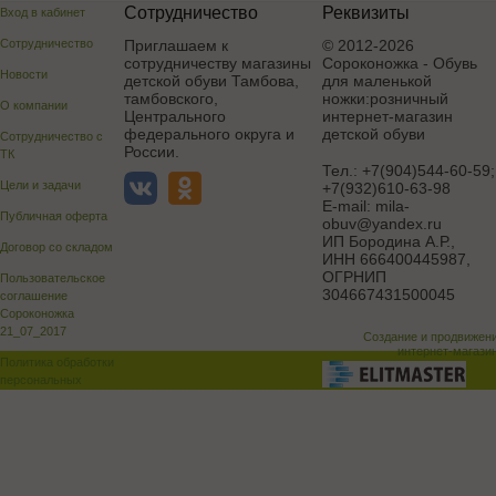
Сотрудничество
Реквизиты
Вход в кабинет
Сотрудничество
Приглашаем к
© 2012-2026
сотрудничеству магазины
Сороконожка - Обувь
Новости
детской обуви Тамбова,
для маленькой
тамбовского,
ножки:розничный
О компании
Центрального
интернет-магазин
федерального округа и
детской обуви
Сотрудничество с
России.
ТК
Тел.:
+7(904)544-60-59;
Цели и задачи
+7(932)610-63-98
E-mail:
mila-
Публичная оферта
obuv@yandex.ru
ИП Бородина А.Р.
,
Договор со складом
ИНН 666400445987,
ОГРНИП
Пользовательское
304667431500045
соглашение
Сороконожка
21_07_2017
Создание и продвижен
интернет-магази
Политика обработки
персональных
данных
Поддержка и доработка сай