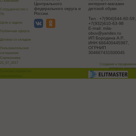
О компании
Центрального
интернет-магазин
федерального округа и
детской обуви
Сотрудничество с
России.
ТК
Тел.:
+7(904)544-60-59;
Цели и задачи
+7(932)610-63-98
E-mail:
mila-
Публичная оферта
obuv@yandex.ru
ИП Бородина А.Р.
,
Договор со складом
ИНН 666400445987,
ОГРНИП
Пользовательское
304667431500045
соглашение
Сороконожка
21_07_2017
Создание и продвижен
интернет-магази
Политика обработки
персональных
данных
Поддержка и доработка сай