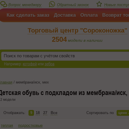
Вопрос менеджеру
Обратный звонок
Новые поступ
Как сделать заказ
Доставка
Оплата
Возврат то
Торговый центр "Сороконожка"
2504
модели в наличии
Например:
котофей
или
зебра
Главная
/
мембрана/иск, мех
Детская обувь с подкладом из мембрана/иск,
2 модели
Отображать:
9
18
27
Все
Сортировать по
цене
теплая
подростковые