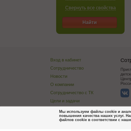
Свернуть все свойства
Найти
Вход в кабинет
Сот
Сотрудничество
Приг
детск
Новости
Цент
Росси
О компании
Сотрудничество с ТК
Цели и задачи
Публичная оферта
Мы используем файлы cookie и анало
повышения качества наших услуг. На
Договор со складом
файлов cookie в соответствии с наш
Пользовательское соглашение Сороко