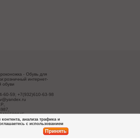
роконожка - Обувь для
и:розничный интернет-
й обуви
4-60-59; +7(932)610-63-98
uv@yandex.ru
Р.
,
987,
7431500045
контента, анализа трафика и
соглашаетесь с использованием
продвижение
ет-магазина
Принять
ботка сайта