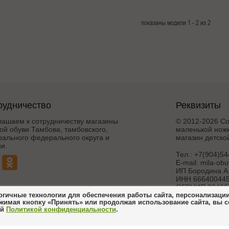
показаны модели 1 - 2 из 2
рудничество
Реквизиты
лашаем к сотрудничеству магазины
© 2012-2026 Со
ой обуви Тамбова, тамбовского,
маленькой ножк
рального федерального округа и
магазин детско
и.
Тел.:
+7(904)54
E-mail:
mila-ob
ИП Бородина А.
ИНН 666400445
ОГРНИП 30466
гичные технологии для обеспечения работы сайта, персонализации 
жимая кнопку «Принять» или продолжая использование сайта, вы 
Создание и 
ей
Политикой конфиденциальности
.
интерн
ножка 21_07_2017
Поддержка и дора