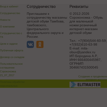
Сотрудничество
Реквизиты
Вход в кабинет
Сотрудничество
Приглашаем к
© 2012-2026
сотрудничеству магазины
Сороконожка - Обувь
Новости
детской обуви Тамбова,
для маленькой
тамбовского,
ножки:розничный
О компании
Центрального
интернет-магазин
федерального округа и
детской обуви
Сотрудничество с
России.
ТК
Тел.:
+7(904)544-60-59;
Цели и задачи
+7(932)610-63-98
E-mail:
mila-
Публичная оферта
obuv@yandex.ru
ИП Бородина А.Р.
,
Договор со складом
ИНН 666400445987,
ОГРНИП
Пользовательское
304667431500045
соглашение
Сороконожка
21_07_2017
Создание и продвижен
интернет-магази
Политика обработки
персональных
данных
Поддержка и доработка сай